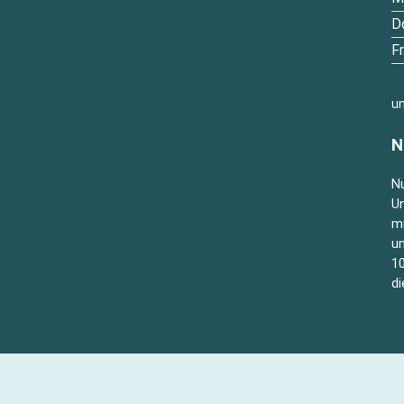
D
Fr
u
N
Nu
Un
m
un
10
di