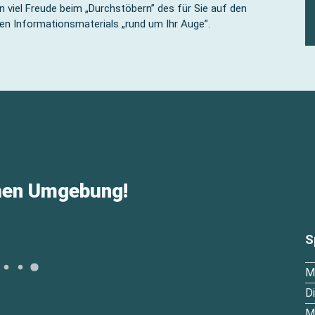
 viel Freude beim „Durchstöbern” des für Sie auf den
n Informationsmaterials „rund um Ihr Auge”.
chen Umgebung!
S
M
Di
Mi